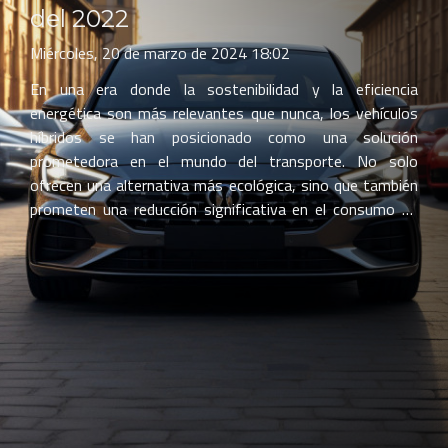
del 2022
Miércoles, 20 de marzo de 2024 18:02
En una era donde la sostenibilidad y la eficiencia
energética son más relevantes que nunca, los vehículos
híbridos se han posicionado como una solución
prometedora en el mundo del transporte. No solo
ofrecen una alternativa más ecológica, sino que también
prometen una reducción significativa en el consumo de
combustible y, por ende, en los gastos operativos para
los usuarios. A lo largo del año pasado, la industria
automotriz presentó una variedad de modelos híbridos,
cada uno con sus respectivas ventajas y características
innovadoras. Este texto explorará los autos híbridos que
destacaron en 2022 por su eficiencia, diseño y
tecnología. Acompáñenos en un recorrido detallado que
no solo ilustrará los beneficios de estos vehículos, sino
que también le ayudará a comprender mejor cuáles...