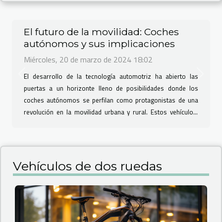
El futuro de la movilidad: Coches
autónomos y sus implicaciones
Miércoles, 20 de marzo de 2024 18:02
El desarrollo de la tecnología automotriz ha abierto las
Previous
Next
puertas a un horizonte lleno de posibilidades donde los
coches autónomos se perfilan como protagonistas de una
revolución en la movilidad urbana y rural. Estos vehículos,
que prometen transformar las dinámicas de transporte
conocidas hasta ahora, se sitúan en el centro de un debate
apasionante sobre sus beneficios, desafíos y el impacto
profundo que tendrán en la sociedad. La promesa de una
Vehículos de dos ruedas
conducción más segura, eficiente y libre de estrés está cada
vez más cerca de materializarse, desencadenando una serie
de cambios que redefinirán...